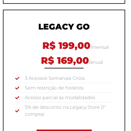
LEGACY GO
R$ 199,00
/mensal
R$ 169,00
/anual
3 Acessos Semanais Cross
Sem restrição de horários
Acesso parcial as modalidades
5% de desconto na Legacy Store (1°
compra)