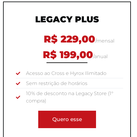
LEGACY PLUS
R$ 229,00
/mensal
R$ 199,00
/anual
Acesso ao Cross e Hyrox Ilimitado
Sem restrição de horários
10% de desconto na Legacy Store (1°
compra)
Quero esse