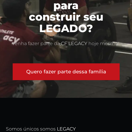
para
construir seu
LEGADO?
Venha fazer parte da
CF LEGACY
hoje mesmo!
Quero fazer parte dessa família
Somos únicos somos
LEGACY